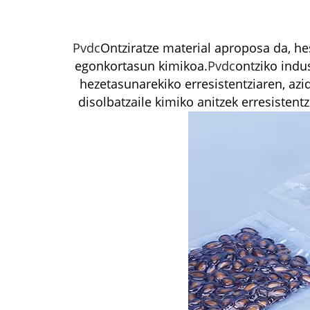
Pvdc
Ontziratze material aproposa da, he
egonkortasun kimikoa.
Pvdc
ontziko indus
hezetasunarekiko erresistentziaren, azid
disolbatzaile kimiko anitzek erresistent