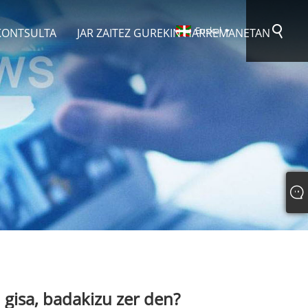
Euskal
 KONTSULTA
JAR ZAITEZ GUREKIN HARREMANETAN
gisa, badakizu zer den?