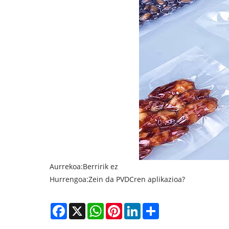
Aurrekoa:
Berririk ez
Hurrengoa:
Zein da PVDCren aplikazioa?
Facebook
X
WhatsApp
Pinterest
LinkedIn
Share