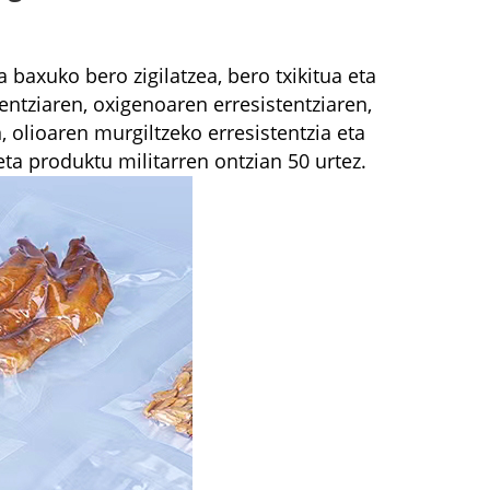
baxuko bero zigilatzea, bero txikitua eta
entziaren, oxigenoaren erresistentziaren,
, olioaren murgiltzeko erresistentzia eta
eta produktu militarren ontzian 50 urtez.