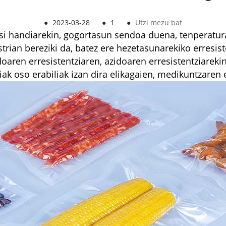
●
2023-03-28
●
1
●
Utzi mezu bat
si handiarekin, gogortasun sendoa duena, tenperatura 
trian bereziki da, batez ere hezetasunarekiko erresist
oaren erresistentziaren, azidoaren erresistentziarekin
ziak oso erabiliak izan dira elikagaien, medikuntzaren 