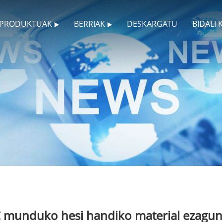
PRODUKTUAK
BERRIAK
DESKARGATU
BIDALI
C munduko hesi handiko material ezagun 