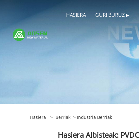
HASIERA
GURI BURUZ
Hasiera
>
Berriak
>
Industria Berriak
Hasiera Albisteak: PVD