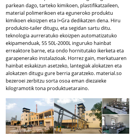
parkean dago, tarteko kimikoen, plastifikatzaileen,
material polimerikoen eta eguneroko produktu
kimikoen ekoizpen eta I+Gra dedikatzen dena. Hiru
produkzio-tailer ditugu, eta segidan sartu ditu.
teknologia aurreratuko ekoizpen automatizatuko
ekipamenduak, 55 50L-2000L inguruko hainbat
erreaktore barne, eta ondo hornitutako ikerketa eta
garapenerako instalazioak. Horrez gain, merkatuaren
hainbat eskakizun asetzeko, lantegiak alokatzen eta
alokatzen ditugu gure berria garatzeko. material.so
bezeroei zerbitzu sorta osoa eman diezaieke
kilogramotik tona produktuetaraino.