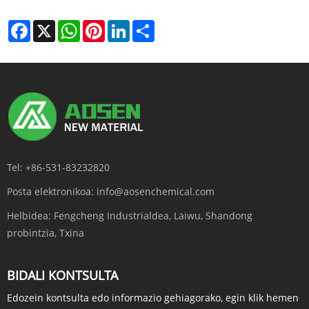
Facebook
X
WhatsApp
Pinterest
LinkedIn
Share
Tel:
+86-531-83232820
Posta elektronikoa:
info@aosenchemical.com
Helbidea:
Fengcheng Industrialdea, Laiwu, Shandong
probintzia, Txina
BIDALI KONTSULTA
Edozein kontsulta edo informazio gehiagorako, egin klik hemen