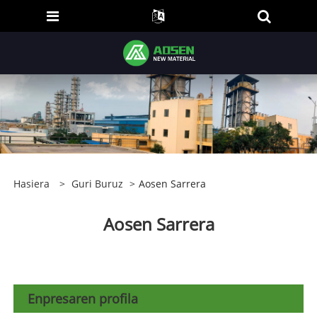
Hasiera
>
Guri Buruz
>
Aosen Sarrera
Aosen Sarrera
Enpresaren profila