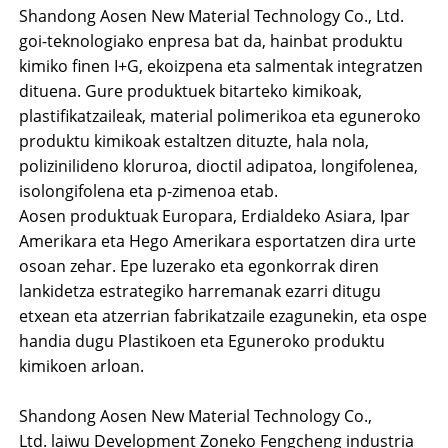
Shandong Aosen New Material Technology Co., Ltd.
goi-teknologiako enpresa bat da, hainbat produktu
kimiko finen I+G, ekoizpena eta salmentak integratzen
dituena. Gure produktuek bitarteko kimikoak,
plastifikatzaileak, material polimerikoa eta eguneroko
produktu kimikoak estaltzen dituzte, hala nola,
polizinilideno kloruroa, dioctil adipatoa, longifolenea,
isolongifolena eta p-zimenoa etab.
Aosen produktuak Europara, Erdialdeko Asiara, Ipar
Amerikara eta Hego Amerikara esportatzen dira urte
osoan zehar. Epe luzerako eta egonkorrak diren
lankidetza estrategiko harremanak ezarri ditugu
etxean eta atzerrian fabrikatzaile ezagunekin, eta ospe
handia dugu Plastikoen eta Eguneroko produktu
kimikoen arloan.
Shandong Aosen New Material Technology Co.,
Ltd. laiwu Development Zoneko Fengcheng industria