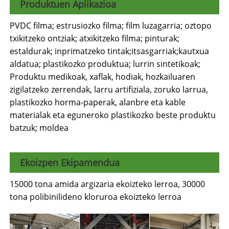
Produktuen Aplikazioa
PVDC filma; estrusiozko filma; film luzagarria; oztopo
txikitzeko ontziak; atxikitzeko filma; pinturak;
estaldurak; inprimatzeko tintak;itsasgarriak;kautxua
aldatua; plastikozko produktua; lurrin sintetikoak;
Produktu medikoak, xaflak, hodiak, hozkailuaren
zigilatzeko zerrendak, larru artifiziala, zoruko larrua,
plastikozko horma-paperak, alanbre eta kable
materialak eta eguneroko plastikozko beste produktu
batzuk; moldea
Ekoizpen Ekipamendua
15000 tona amida argizaria ekoizteko lerroa, 30000
tona polibinilideno kloruroa ekoizteko lerroa