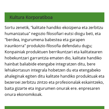
Kultura Korporatiboa
Sortu zenetik, "kalitate handiko ekoizpena eta zerbitzu
humanizatua" negozio filosofiari eutsi diogu beti, eta
"berdea, ingurumena babestea eta garapen
iraunkorra" produkzio-filosofia defendatu dugu;
Konpainiak produktuen berrikuntzari eta kalitatearen
hobekuntzari garrantzia ematen dio, kalitate handiko
hainbat baliabide etengabe integratzen ditu, bere
lehiakortasun integrala hobetzen du eta etengabeko
ahaleginak egiten ditu kalitate handiko produktuak eta
bezeroei zerbitzu zintzo eta profesionalak eskaintzeko,
baita gizarte eta ingurumen onurak ere. enpresaren
onura ekonomikoak.