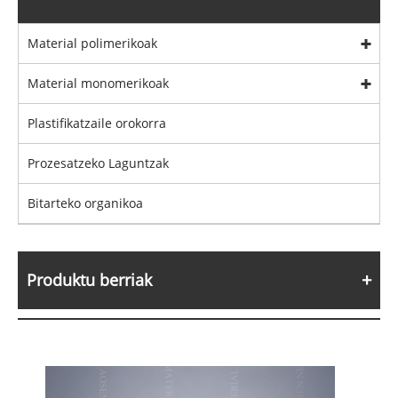
Material polimerikoak
Material monomerikoak
Plastifikatzaile orokorra
Prozesatzeko Laguntzak
Bitarteko organikoa
Produktu berriak