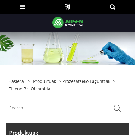
Hasiera
>
Produktuak
>
Prozesatzeko Laguntzak
>
Etileno Bis Oleamida
Produktuak