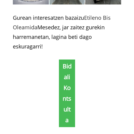
Gurean interesatzen bazaizu
Etileno Bis
Oleamida
Mesedez, jar zaitez gurekin
harremanetan, lagina beti dago
eskuragarri!
Bid
ali
Ko
nts
ult
a