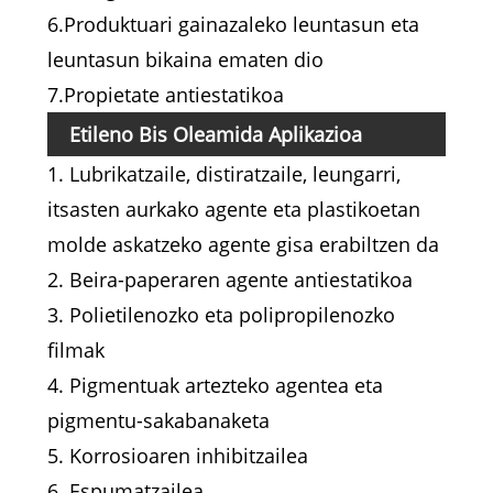
6.Produktuari gainazaleko leuntasun eta
leuntasun bikaina ematen dio
7.Propietate antiestatikoa
Etileno Bis Oleamida Aplikazioa
1. Lubrikatzaile, distiratzaile, leungarri,
itsasten aurkako agente eta plastikoetan
molde askatzeko agente gisa erabiltzen da
2. Beira-paperaren agente antiestatikoa
3. Polietilenozko eta polipropilenozko
filmak
4. Pigmentuak artezteko agentea eta
pigmentu-sakabanaketa
5. Korrosioaren inhibitzailea
6. Espumatzailea