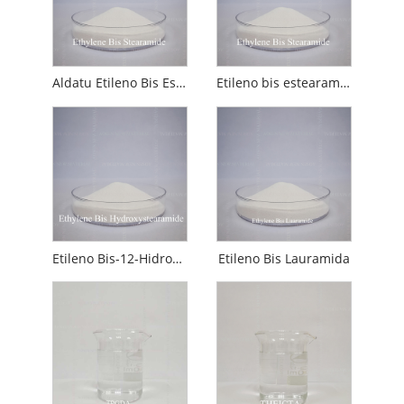
Aldatu Etileno Bis Estearamida
Etileno bis estearamida
Etileno Bis-12-Hidroxiestearamida
Etileno Bis Lauramida