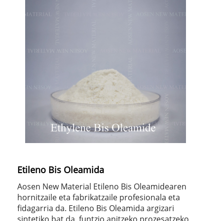
Etileno Bis Oleamida
Aosen New Material Etileno Bis Oleamidearen
hornitzaile eta fabrikatzaile profesionala eta
fidagarria da. Etileno Bis Oleamida argizari
sintetiko bat da, funtzio anitzeko prozesatzeko