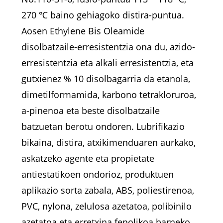
270 ℃ baino gehiagoko distira-puntua.
Aosen Ethylene Bis Oleamide
disolbatzaile-erresistentzia ona du, azido-
erresistentzia eta alkali erresistentzia, eta
gutxienez % 10 disolbagarria da etanola,
dimetilformamida, karbono tetrakloruroa,
a-pinenoa eta beste disolbatzaile
batzuetan berotu ondoren. Lubrifikazio
bikaina, distira, atxikimenduaren aurkako,
askatzeko agente eta propietate
antiestatikoen ondorioz, produktuen
aplikazio sorta zabala, ABS, poliestirenoa,
PVC, nylona, ​​zelulosa azetatoa, polibinilo
azetatoa eta erretxina fenolikoa barneko