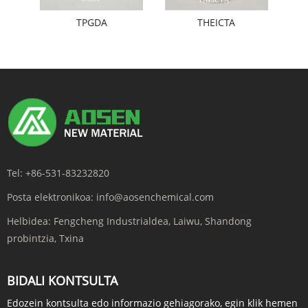
TPGDA
THEICTA
Tel:
+86-531-83232820
Posta elektronikoa:
info@aosenchemical.com
Helbidea:
Fengcheng Industrialdea, Laiwu, Shandong
probintzia, Txina
BIDALI KONTSULTA
Edozein kontsulta edo informazio gehiagorako, egin klik hemen