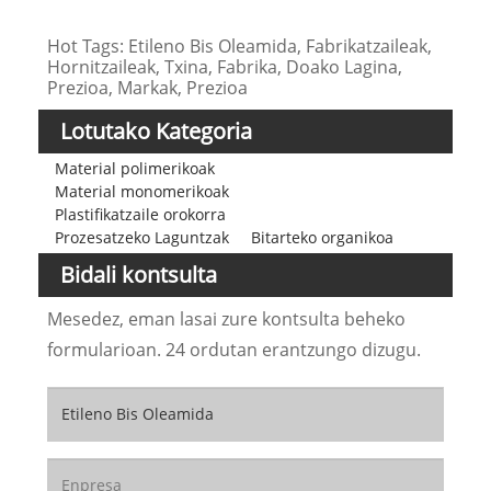
Hot Tags: Etileno Bis Oleamida, Fabrikatzaileak,
Hornitzaileak, Txina, Fabrika, Doako Lagina,
Prezioa, Markak, Prezioa
Lotutako Kategoria
Material polimerikoak
Material monomerikoak
Plastifikatzaile orokorra
Prozesatzeko Laguntzak
Bitarteko organikoa
Bidali kontsulta
Mesedez, eman lasai zure kontsulta beheko
formularioan. 24 ordutan erantzungo dizugu.