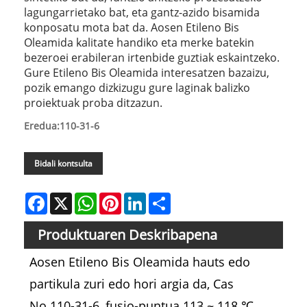
lagungarrietako bat, eta gantz-azido bisamida
konposatu mota bat da. Aosen Etileno Bis
Oleamida kalitate handiko eta merke batekin
bezeroei erabileran irtenbide guztiak eskaintzeko.
Gure Etileno Bis Oleamida interesatzen bazaizu,
pozik emango dizkizugu gure laginak balizko
proiektuak proba ditzazun.
Eredua:110-31-6
Bidali kontsulta
Facebook
X
WhatsApp
Pinterest
LinkedIn
Share
Produktuaren Deskribapena
Aosen Etileno Bis Oleamida hauts edo
partikula zuri edo hori argia da, Cas
No.110-31-6, fusio-puntua 113 ~ 118 ℃,